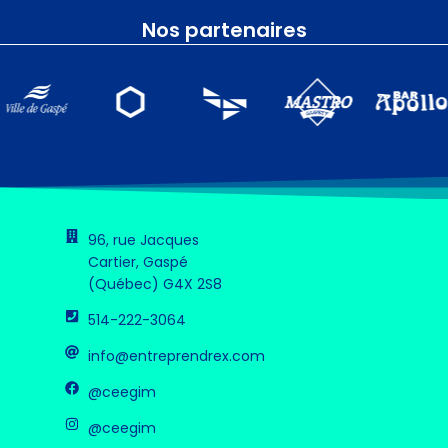
Nos partenaires
96, rue Jacques
Cartier, Gaspé
(Québec) G4X 2S8
514-222-3064
info@entreprendrex.com
@ceegim
@ceegim