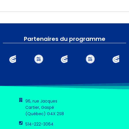
Partenaires du programme
96, rue Jacques
Cartier, Gaspé
(Québec) G4X 2S8
514-222-3064