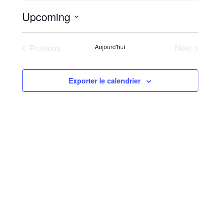
Upcoming
Select
List
date.
Previous
Aujourd'hui
Next
of
Évènements
Évènemen
events
Exporter le calendrier
in
Photo
View