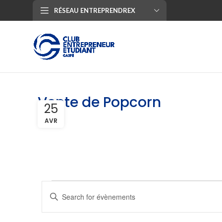
RÉSEAU ENTREPRENDREX
Vente de Popcorn
25
AVR
Évènements
Entrer
Search
le
mot
and