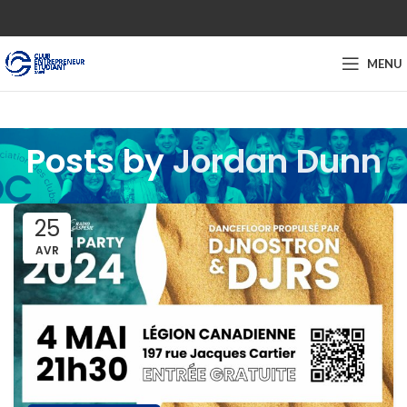
MENU
Posts by
Jordan Dunn
25
AVR