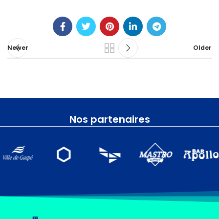
Newer
Older
Nos partenaires