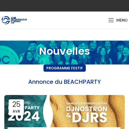
MENU
Nouvelles
PROGRAMME FESTIF
Annonce du BEACHPARTY
25
AVR