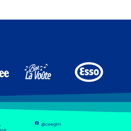
,
@ceegim
2S8