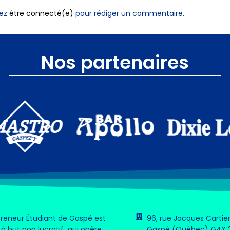
vez
être connecté(e)
pour rédiger un commentaire.
Nos partenaires
preneur Étudiant de Gaspé est
96, rue Jacques Cartier
à but non lucratif qui opère
Gaspé (Québec) G4X 