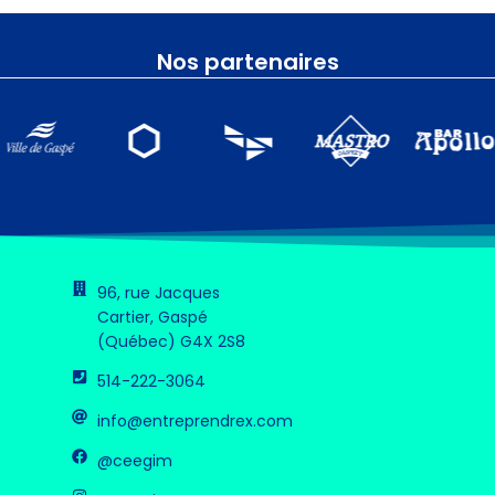
Nos partenaires
96, rue Jacques
Cartier, Gaspé
(Québec) G4X 2S8
514-222-3064
info@entreprendrex.com
@ceegim