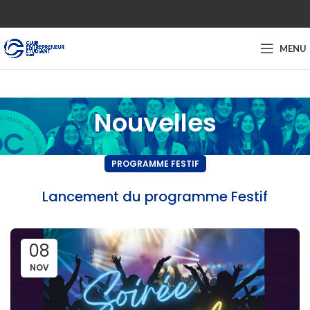
MENU
Nouvelles
PROGRAMME FESTIF
Lancement du programme Festif
08
NOV